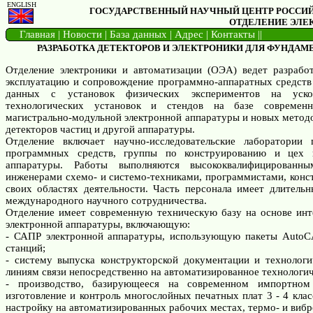
ENGLISH
ГОСУДАРСТВЕННЫЙ НАУЧНЫЙ ЦЕНТР РОССИЙ
ОТДЕЛЕНИЕ ЭЛЕ
Главная
|
Новости
|
База данных
|
Адрес
|
Контакты
||
РАЗРАБОТКА ДЕТЕКТОРОВ И ЭЛЕКТРОНИКИ ДЛЯ ФУНДАМ
Отделение электроники и автоматизации (ОЭА) ведет разработ
эксплуатацию и сопровождение программно-аппаратных средств
данных с установок физических экспериментов на ускор
технологических установок и стендов на базе современн
магистрально-модульной электронной аппаратуры и новых метод
детекторов частиц и другой аппаратуры.
Отделение включает научно-исследовательские лаборатории
программных средств, группы по конструированию и цех п
аппаратуры. Работы выполняются высококвалифицированн
инженерами схемо- и системо-техниками, программистами, кон
своих областях деятельности. Часть персонала имеет длите
международного научного сотрудничества.
Отделение имеет современную техническую базу на основе инт
электронной аппаратуры, включающую:
- САПР электронной аппаратуры, использующую пакеты AutoC
станций;
- систему выпуска конструкторской документации и технолог
линиям связи непосредственно на автоматизированное технологич
- производство, базирующееся на современном импортном
изготовление и контроль многослойных печатных плат 3 - 4 кла
настройку на автоматизированных рабочих местах, термо- и виб